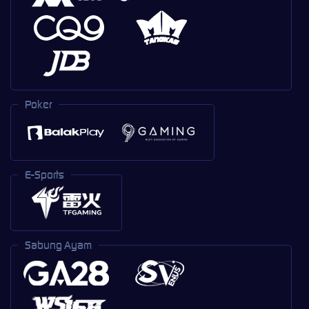
Poker
E-Sports
Sabung Ayam