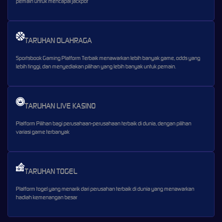
pemain untuk mencapai jackpot
TARUHAN OLAHRAGA
Sportsbook Gaming Platform Terbaik menawarkan lebih banyak game, odds yang
lebih tinggi, dan menyediakan pilihan yang lebih banyak untuk pemain.
TARUHAN LIVE KASINO
Platform Pilihan bagi perusahaan-perusahaan terbaik di dunia, dengan pilihan
variasi game terbanyak
TARUHAN TOGEL
Platform togel yang menarik dari perusahan terbaik di dunia yang menawarkan
hadiah kemenangan besar