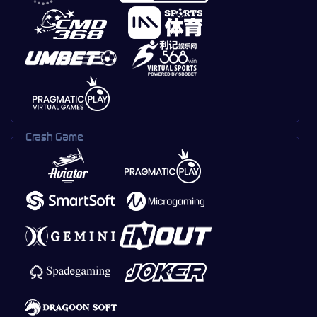
Crash Game