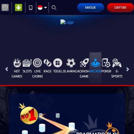
MASUK
DAFTAR
HOT
SLOTS
LIVE
RACE
TOGEL
OLAHRAGA
CRASH
ARCADE
POKER
E-
SABUN
GAMES
CASINO
GAME
SPORTS
AYAM