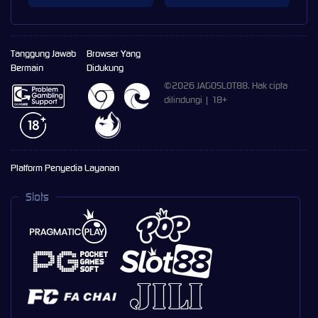
Tanggung Jawab
Browser Yang
Bermain
Didukung
©2026 JAGOSLOT88. Hak cipta
dilindungi | 18+
Platform Penyedia Layanan
Slots