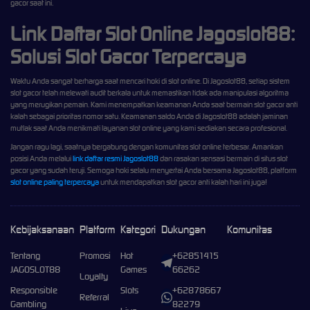
gacor saat ini.
Link Daftar Slot Online Jagoslot88:
Solusi Slot Gacor Terpercaya
Waktu Anda sangat berharga saat mencari hoki di slot online. Di Jagoslot88, setiap sistem
slot gacor telah melewati audit berkala untuk memastikan tidak ada manipulasi algoritma
yang merugikan pemain. Kami menempatkan keamanan Anda saat bermain slot gacor anti
kalah sebagai prioritas nomor satu. Keamanan saldo Anda di Jagoslot88 adalah jaminan
mutlak saat Anda menikmati layanan slot online yang kami sediakan secara profesional.
Jangan ragu lagi, saatnya bergabung dengan komunitas slot online terbesar. Amankan
posisi Anda melalui
link daftar resmi Jagoslot88
dan rasakan sensasi bermain di situs slot
gacor yang sudah teruji. Semoga hoki selalu menyertai Anda bersama Jagoslot88, platform
slot online paling terpercaya
untuk mendapatkan slot gacor anti kalah hari ini juga!
Kebijaksanaan
Platform
Kategori
Dukungan
Komunitas
Tentang
Promosi
Hot
+62851415
JAGOSLOT88
Games
66262
Loyalty
Responsible
Slots
+62878667
Referral
Gambling
82279