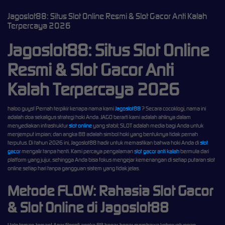
Jagoslot88: Situs Slot Online Resmi & Slot Gacor Anti Kalah
Terpercaya 2026
Jagoslot88: Situs Slot Online
Resmi & Slot Gacor Anti
Kalah Terpercaya 2026
haloo guys! Pernah terpikir kenapa nama kami
Jagoslot88
? Secara cocoklogi, nama ini
adalah doa sekaligus strategi hoki Anda. JAGO berarti kami adalah ahlinya dalam
menyediakan infrastruktur
slot online
yang stabil; SLOT adalah media bagi Anda untuk
menjemput impian; dan angka 88 adalah simbol hoki yang bentuknya tidak pernah
terputus. Di tahun 2026 ini, Jagoslot88 hadir untuk memastikan bahwa hoki Anda di
slot
gacor
mengalir tanpa henti. Kami percaya pengalaman
slot gacor anti kalah
bermula dari
platform yang jujur, sehingga Anda bisa fokus mengejar kemenangan di setiap putaran slot
online setiap hari tanpa gangguan sistem yang tidak jelas.
Metode FLOW: Rahasia Slot Gacor
& Slot Online di Jagoslot88
Halo teman-teman! Agar filosofi angka 88 benar-benar membawa keberuntungan,