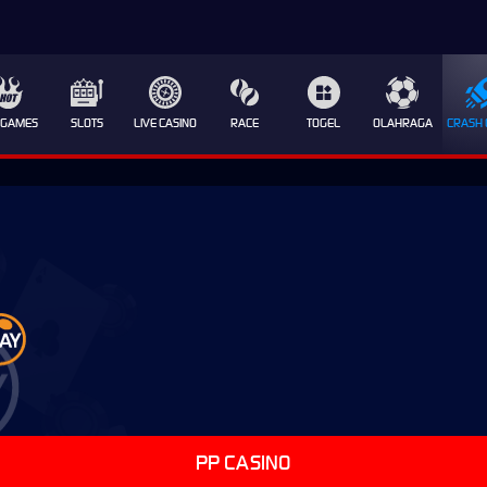
 GAMES
SLOTS
LIVE CASINO
RACE
TOGEL
OLAHRAGA
CRASH
PP CASINO