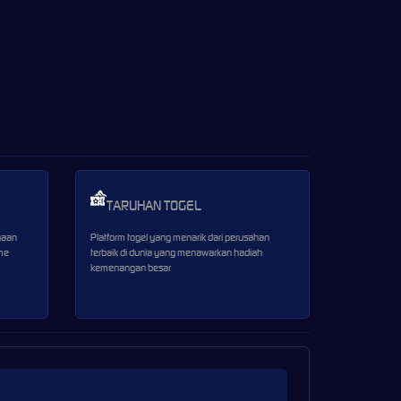
TARUHAN TOGEL
haan
Platform togel yang menarik dari perusahan
ame
terbaik di dunia yang menawarkan hadiah
kemenangan besar