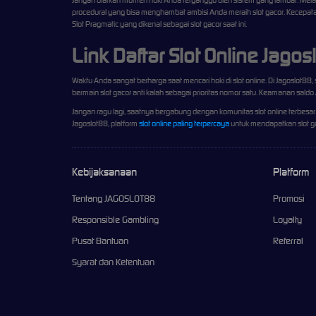
procedural yang bisa menghambat ambisi Anda meraih slot gacor. Kecepatan
Slot Pragmatic yang dikenal sebagai slot gacor saat ini.
Link Daftar Slot Online Jagos
Waktu Anda sangat berharga saat mencari hoki di slot online. Di Jagoslot
bermain slot gacor anti kalah sebagai prioritas nomor satu. Keamanan sald
Jangan ragu lagi, saatnya bergabung dengan komunitas slot online terbesa
Jagoslot88, platform
slot online paling terpercaya
untuk mendapatkan slot gaco
Kebijaksanaan
Platform
Tentang JAGOSLOT88
Promosi
Responsible Gambling
Loyalty
Pusat Bantuan
Referral
Syarat dan Ketentuan