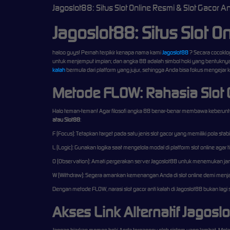
Jagoslot88: Situs Slot Online Resmi & Slot Gacor 
Jagoslot88: Situs Slot 
haloo guys! Pernah terpikir kenapa nama kami
Jagoslot88
? Secara cocoklog
untuk menjemput impian; dan angka 88 adalah simbol hoki yang bentuknya t
kalah
bermula dari platform yang jujur, sehingga Anda bisa fokus mengejar k
Metode FLOW: Rahasia Slot G
Halo teman-teman! Agar filosofi angka 88 benar-benar membawa keberuntung
atau Slot88
:
F (Focus): Tetapkan target pada satu jenis slot gacor yang memiliki pola stabil
L (Logic): Gunakan logika saat mengelola modal di platform slot online agar 
O (Observation): Amati pergerakan server Jagoslot88 untuk menemukan jam 
W (Withdraw): Segera amankan kemenangan Anda di slot online demi menjag
Dengan metode FLOW, narasi slot gacor anti kalah di Jagoslot88 bukan lagi s
Akses Link Alternatif Jagoslo
Jangan biarkan momen hoki Anda terganggu oleh sistem yang lambat. Mela