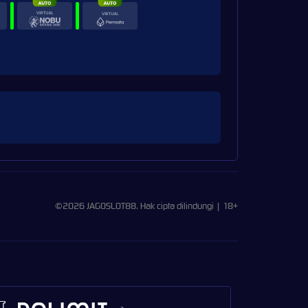
©2026 JAGOSLOT88. Hak cipta dilindungi | 18+