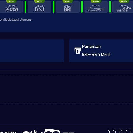
an tidak dapat diproses
Penarikan
Rata-rata 5 Menit