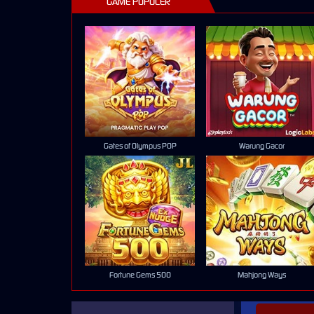
GAME POPULER
Gates of Olympus POP
Warung Gacor
Fortune Gems 500
Mahjong Ways