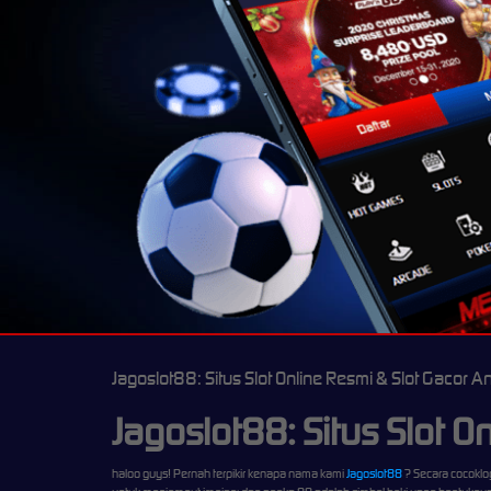
Jagoslot88: Situs Slot Online Resmi & Slot Gacor 
Jagoslot88: Situs Slot 
haloo guys! Pernah terpikir kenapa nama kami
Jagoslot88
? Secara cocoklog