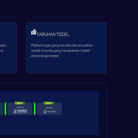
TARUHAN TOGEL
haan
Platform togel yang menarik dari perusahan
ame
terbaik di dunia yang menawarkan hadiah
kemenangan besar