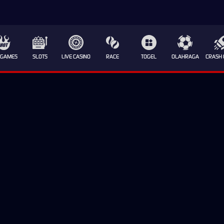
 GAMES
SLOTS
LIVE CASINO
RACE
TOGEL
OLAHRAGA
CRASH