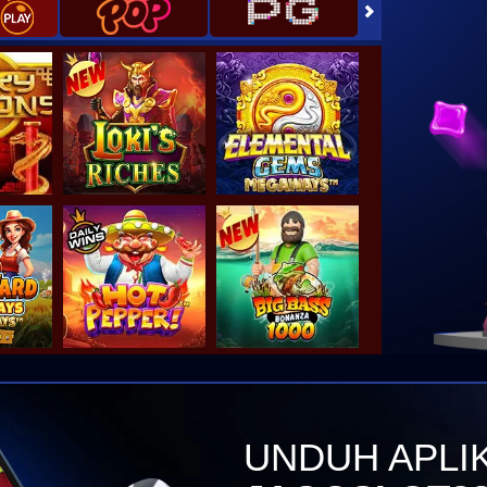
UNDUH APLIK