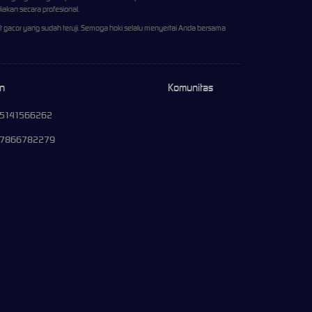
iakan secara profesional.
ot gacor yang sudah teruji. Semoga hoki selalu menyertai Anda bersama
n
Komunitas
5141566262
7866782279