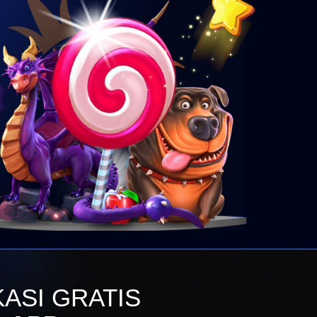
ASI GRATIS