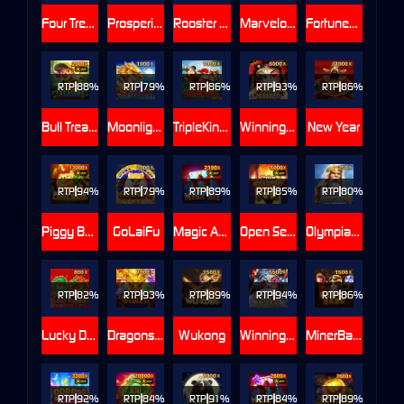
Four Treasures
Prosperity Tiger
Rooster In Love
MarvelousIV
FortuneHorse
RTP
88%
RTP
79%
RTP
86%
RTP
93%
RTP
86%
Bull Treasure
Moonlight Treasure
TripleKingKong
Winning Mask II
New Year
RTP
94%
RTP
79%
RTP
89%
RTP
85%
RTP
80%
Piggy Bank
GoLaiFu
Magic Ace
Open Sesame Mega
Olympian Temple
RTP
82%
RTP
93%
RTP
89%
RTP
94%
RTP
86%
Lucky Dragons
DragonsWorld
Wukong
Winning Mask
MinerBabe
RTP
92%
RTP
84%
RTP
91%
RTP
84%
RTP
89%