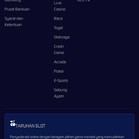
Live
Pusat Bantuan
Casino
Syarat dan
Race
Ketentuan
Togel
Olahraga
Crash
Game
Arcade
Poker
E-Sports
Sabung
Ayam
TARUHAN SLOT
Penyedia slot online dengan beragam pilihan game menarik yang memudahkan