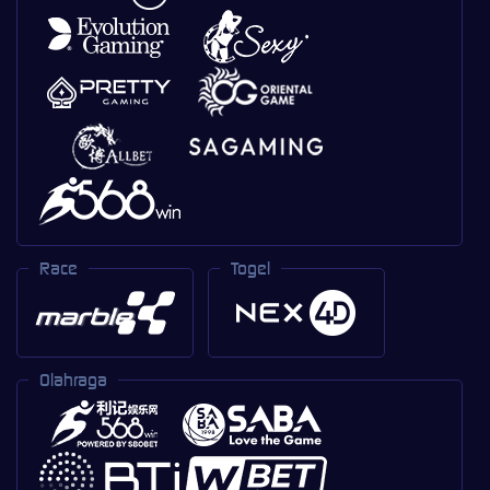
Race
Togel
Olahraga