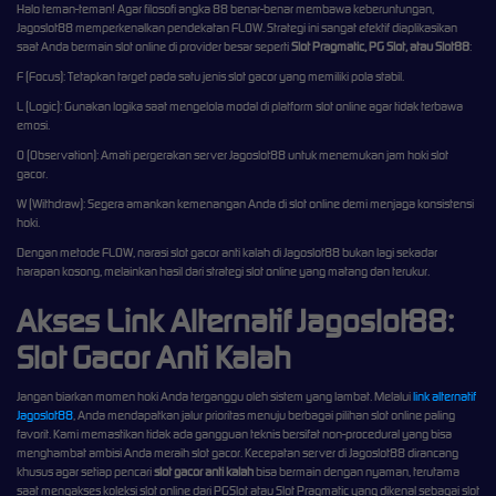
Halo teman-teman! Agar filosofi angka 88 benar-benar membawa keberuntungan,
Jagoslot88 memperkenalkan pendekatan FLOW. Strategi ini sangat efektif diaplikasikan
saat Anda bermain slot online di provider besar seperti
Slot Pragmatic, PG Slot, atau Slot88
:
F (Focus): Tetapkan target pada satu jenis slot gacor yang memiliki pola stabil.
L (Logic): Gunakan logika saat mengelola modal di platform slot online agar tidak terbawa
emosi.
O (Observation): Amati pergerakan server Jagoslot88 untuk menemukan jam hoki slot
gacor.
W (Withdraw): Segera amankan kemenangan Anda di slot online demi menjaga konsistensi
hoki.
Dengan metode FLOW, narasi slot gacor anti kalah di Jagoslot88 bukan lagi sekadar
harapan kosong, melainkan hasil dari strategi slot online yang matang dan terukur.
Akses Link Alternatif Jagoslot88:
Slot Gacor Anti Kalah
Jangan biarkan momen hoki Anda terganggu oleh sistem yang lambat. Melalui
link alternatif
Jagoslot88
, Anda mendapatkan jalur prioritas menuju berbagai pilihan slot online paling
favorit. Kami memastikan tidak ada gangguan teknis bersifat non-procedural yang bisa
menghambat ambisi Anda meraih slot gacor. Kecepatan server di Jagoslot88 dirancang
khusus agar setiap pencari
slot gacor anti kalah
bisa bermain dengan nyaman, terutama
saat mengakses koleksi slot online dari PGSlot atau Slot Pragmatic yang dikenal sebagai slot