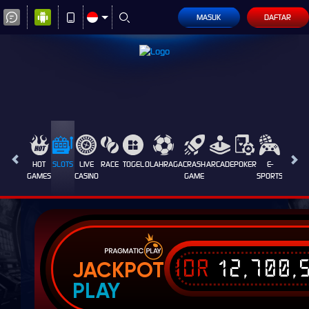
MASUK
DAFTAR
HOT
SLOTS
LIVE
RACE
TOGEL
OLAHRAGA
CRASH
ARCADE
POKER
E-
SABUN
GAMES
CASINO
GAME
SPORTS
AYAM
IDR
12,700,
JACKPOT
PLAY