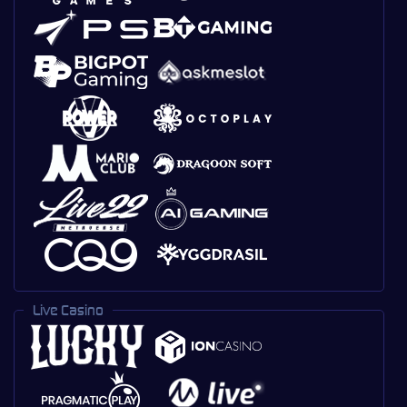
Live Casino