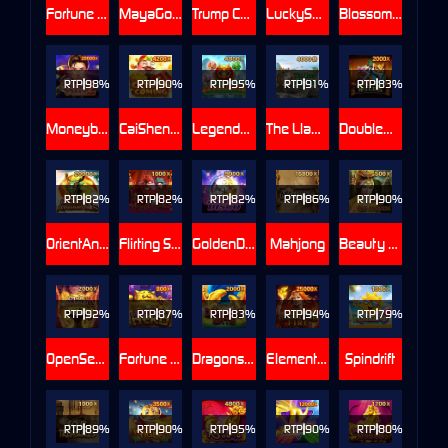
Fortune Treasure
MayaGoldCrazy
Trump Card
LuckySeven
Blossom of Wealth
RTP
98%
RTP
90%
RTP
95%
RTP
91%
RTP
83%
Moneybags Man 2
CaiShen Coming
Legendary5
The Llama Adventure
DoubleWilds
RTP
82%
RTP
82%
RTP
82%
RTP
86%
RTP
90%
OrientAnimals
Flirting Scholar Tang
GoldenDisco
Mahjong
Beauty And The Kingdom
RTP
92%
RTP
87%
RTP
83%
RTP
94%
RTP
79%
OpenSesameII
Fortune Neko
DragonsGate
Elemental Link Fire
Spindrift
RTP
89%
RTP
90%
RTP
95%
RTP
90%
RTP
80%