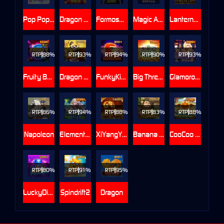
Pop Pop Candy
Dragon Soar - Hyper Wild
Formosa Bear
Magic Ace WILD LOCK
LanternWealth
RTP
88%
RTP
93%
RTP
94%
RTP
90%
RTP
93%
Fruity Bonanza
Dragon Warrior
FunkyKingKong
Big Three Dragons
Glamorous Girl
RTP
86%
RTP
94%
RTP
88%
RTP
83%
RTP
88%
Napoleon
Elemental Link Water
XiYangYang
Banana Saga
CooCoo Farm
RTP
80%
RTP
91%
RTP
95%
LuckyDiamond
Spindrift2
Dragon