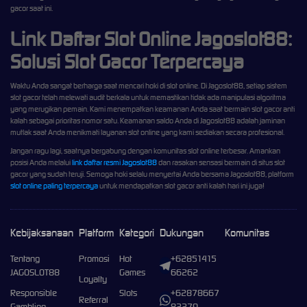
gacor saat ini.
Link Daftar Slot Online Jagoslot88:
Solusi Slot Gacor Terpercaya
Waktu Anda sangat berharga saat mencari hoki di slot online. Di Jagoslot88, setiap sistem
slot gacor telah melewati audit berkala untuk memastikan tidak ada manipulasi algoritma
yang merugikan pemain. Kami menempatkan keamanan Anda saat bermain slot gacor anti
kalah sebagai prioritas nomor satu. Keamanan saldo Anda di Jagoslot88 adalah jaminan
mutlak saat Anda menikmati layanan slot online yang kami sediakan secara profesional.
Jangan ragu lagi, saatnya bergabung dengan komunitas slot online terbesar. Amankan
posisi Anda melalui
link daftar resmi Jagoslot88
dan rasakan sensasi bermain di situs slot
gacor yang sudah teruji. Semoga hoki selalu menyertai Anda bersama Jagoslot88, platform
slot online paling terpercaya
untuk mendapatkan slot gacor anti kalah hari ini juga!
Kebijaksanaan
Platform
Kategori
Dukungan
Komunitas
Tentang
Promosi
Hot
+62851415
JAGOSLOT88
Games
66262
Loyalty
Responsible
Slots
+62878667
Referral
Gambling
82279