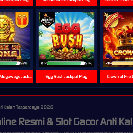
92%
RTP
91%
RTP
House of Lions Megaways Jackpot Play
Egg Rush Jackpot Play
Crown of Fire 
Anti Kalah Terpercaya 2026
Online Resmi & Slot Gacor Anti 