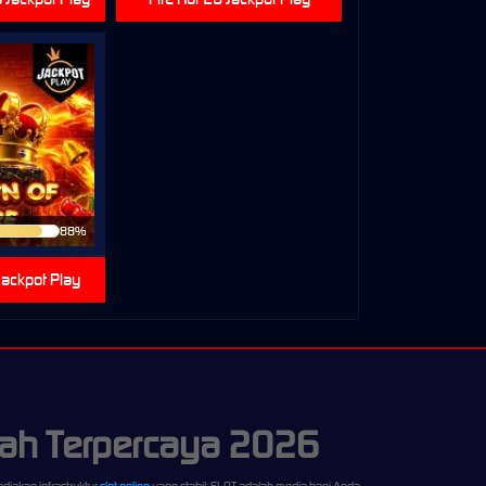
88%
Jackpot Play
Kalah Terpercaya 2026