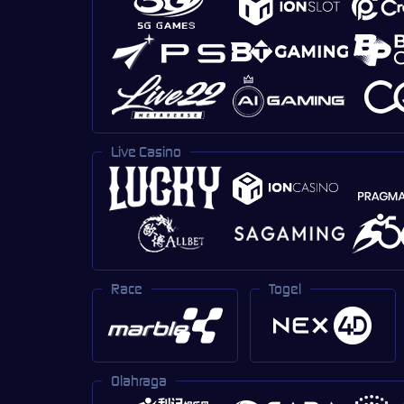
Live Casino
Race
Togel
Olahraga