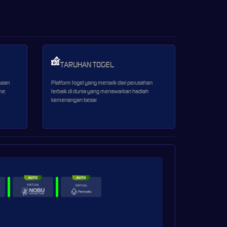
TARUHAN TOGEL
haan
Platform togel yang menarik dari perusahan
ame
terbaik di dunia yang menawarkan hadiah
kemenangan besar