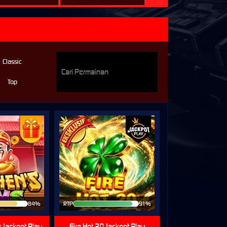
IDR
812,000.00
Mahjong Ways
lii****y
IDR
696,310.00
Starlight Princess Super Scatter
Classic
a**n
IDR
643,600.00
Top
Mahjong Ways 2
lii****y
IDR
570,810.00
Gates of Olympus Super Scatter
a**n
IDR
448,700.00
Fortune of Olympus
a**n
IDR
423,520.00
Fortune of Olympus
84%
RTP
91%
 Jackpot Play
Fire Hot 20 Jackpot Play