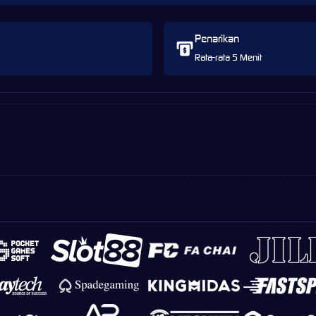
Penarikan
Rata-rata 5 Menit